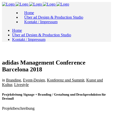
Home
Über ad Design & Production Studio
Kontakt / Impressum
Home
Über ad Design & Production Studio
Kontakt / Impressum
adidas Management Conference
Barcelona 2018
in
Branding
,
Event-Design
,
Konferenz und Summit
,
Kunst und
Kultur
,
Livestyle
Projektleitung Signage + Branding / Gestaltung und Druckproduktion für
Dreinull
Projektbeschreibung